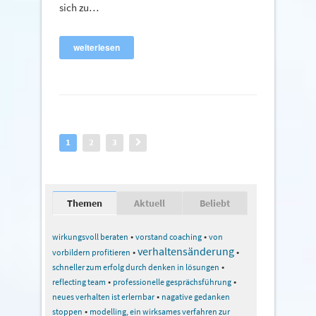
sich zu…
weiterlesen
1
2
3
Themen
Aktuell
Beliebt
•
•
wirkungsvoll beraten
vorstand coaching
von
verhaltensänderung
•
•
vorbildern profitieren
•
schneller zum erfolg durch denken in lösungen
•
•
reflecting team
professionelle gesprächsführung
•
neues verhalten ist erlernbar
nagative gedanken
•
stoppen
modelling, ein wirksames verfahren zur