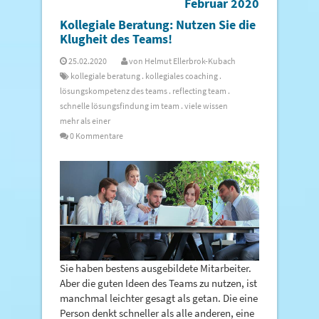
Februar 2020
Kollegiale Beratung: Nutzen Sie die
Klugheit des Teams!
25.02.2020
von
Helmut Ellerbrok-Kubach
kollegiale beratung
.
kollegiales coaching
.
lösungskompetenz des teams
.
reflecting team
.
schnelle lösungsfindung im team
.
viele wissen
mehr als einer
0 Kommentare
Sie haben bestens ausgebildete Mitarbeiter.
Aber die guten Ideen des Teams zu nutzen, ist
manchmal leichter gesagt als getan. Die eine
Person denkt schneller als alle anderen, eine