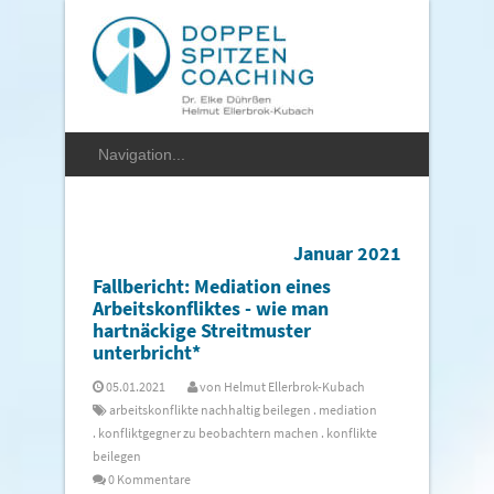
Januar 2021
Fallbericht: Mediation eines
Arbeitskonfliktes - wie man
hartnäckige Streitmuster
unterbricht*
05.01.2021
von
Helmut Ellerbrok-Kubach
arbeitskonflikte nachhaltig beilegen
.
mediation
.
konfliktgegner zu beobachtern machen
.
konflikte
beilegen
0 Kommentare