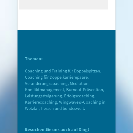
Themen:
Coaching und Training für Doppelspitzen,
Coaching für Doppelkarrierepaare,
Veränderungscoaching, Mediation,
Konfliktmanagement, Burnout-Prävention,
Leistungssteigerung, Erfolgscoaching,
Karrierecoaching, Wingwave©-Coaching in
Wetzlar, Hessen und bundesweit.
Besuchen Sie uns auch auf Xing!