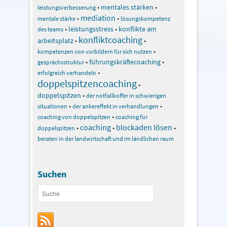
•
mentales stärken
•
leistungsverbesserung
mediation
•
•
mentale stärke
lösungskompetenz
•
leistungsstress
•
konflikte am
des teams
konfliktcoaching
arbeitsplatz
•
•
•
kompetenzen von vorbildern für sich nutzen
•
führungskräftecoaching
•
gesprächsstruktur
•
erfolgreich verhandeln
doppelspitzencoaching
•
doppelspitzen
•
der notfallkoffer in schwierigen
•
•
situationen
der ankereffekt in verhandlungen
•
coaching von doppelspitzen
coaching für
coaching
blockaden lösen
•
•
•
doppelspitzen
beraten in der landwirtschaft und im ländlichen raum
Suchen