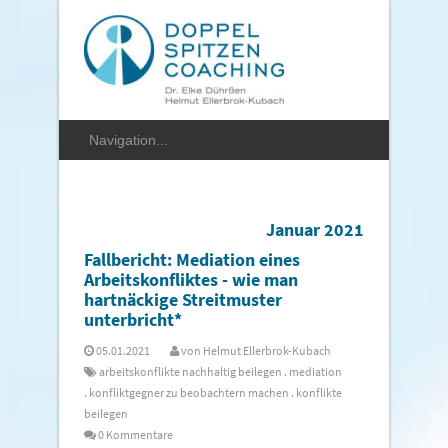
Januar 2021
Fallbericht: Mediation eines
Arbeitskonfliktes - wie man
hartnäckige Streitmuster
unterbricht*
05.01.2021
von
Helmut Ellerbrok-Kubach
arbeitskonflikte nachhaltig beilegen
.
mediation
.
konfliktgegner zu beobachtern machen
.
konflikte
beilegen
0 Kommentare