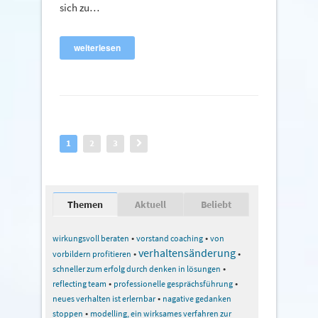
sich zu…
weiterlesen
1
2
3
Themen
Aktuell
Beliebt
•
•
wirkungsvoll beraten
vorstand coaching
von
verhaltensänderung
•
•
vorbildern profitieren
•
schneller zum erfolg durch denken in lösungen
•
•
reflecting team
professionelle gesprächsführung
•
neues verhalten ist erlernbar
nagative gedanken
•
stoppen
modelling, ein wirksames verfahren zur