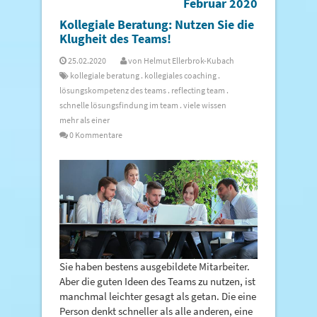
Februar 2020
Kollegiale Beratung: Nutzen Sie die
Klugheit des Teams!
25.02.2020
von
Helmut Ellerbrok-Kubach
kollegiale beratung
.
kollegiales coaching
.
lösungskompetenz des teams
.
reflecting team
.
schnelle lösungsfindung im team
.
viele wissen
mehr als einer
0 Kommentare
Sie haben bestens ausgebildete Mitarbeiter.
Aber die guten Ideen des Teams zu nutzen, ist
manchmal leichter gesagt als getan. Die eine
Person denkt schneller als alle anderen, eine