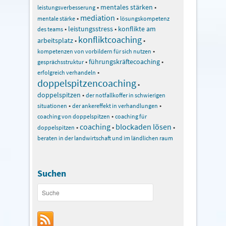
•
mentales stärken
•
leistungsverbesserung
mediation
•
•
mentale stärke
lösungskompetenz
•
leistungsstress
•
konflikte am
des teams
konfliktcoaching
arbeitsplatz
•
•
•
kompetenzen von vorbildern für sich nutzen
•
führungskräftecoaching
•
gesprächsstruktur
•
erfolgreich verhandeln
doppelspitzencoaching
•
doppelspitzen
•
der notfallkoffer in schwierigen
•
•
situationen
der ankereffekt in verhandlungen
•
coaching von doppelspitzen
coaching für
coaching
blockaden lösen
•
•
•
doppelspitzen
beraten in der landwirtschaft und im ländlichen raum
Suchen