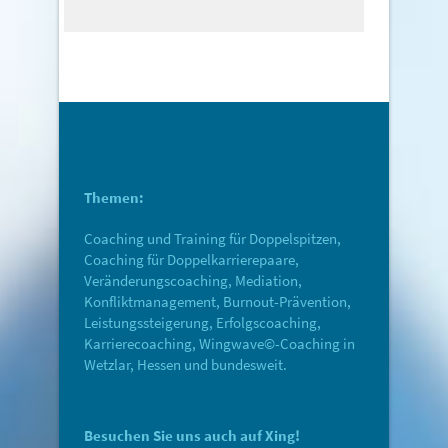
Themen:
Coaching und Training für Doppelspitzen,
Coaching für Doppelkarrierepaare,
Veränderungscoaching, Mediation,
Konfliktmanagement, Burnout-Prävention,
Leistungssteigerung, Erfolgscoaching,
Karrierecoaching, Wingwave©-Coaching in
Wetzlar, Hessen und bundesweit.
Besuchen Sie uns auch auf Xing!