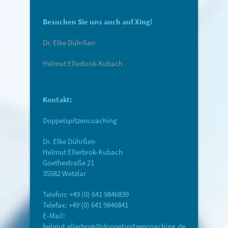
Besuchen Sie uns auch auf Xing!
Dr. Elke Dührßen
Helmut Ellerbrok-Kubach
Kontakt:
Doppelspitzencoaching
Dr. Elke Dührßen
Helmut Ellerbrok-Kubach
Goethestraße 21
35582 Wetzlar
Telefon: +49 (0) 641 9846839
Telefax: +49 (0) 641 9846841
E-Mail:
helmut.ellerbrok@doppelspitzencoaching.de