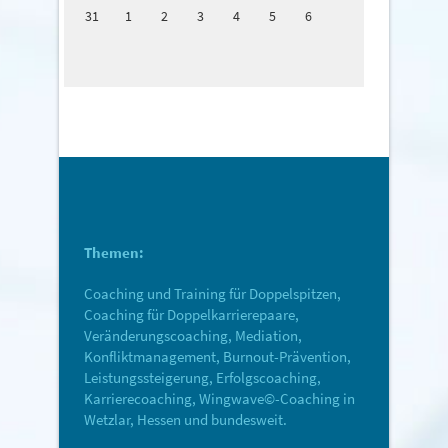
31
1
2
3
4
5
6
Themen:
Coaching und Training für Doppelspitzen,
Coaching für Doppelkarrierepaare,
Veränderungscoaching, Mediation,
Konfliktmanagement, Burnout-Prävention,
Leistungssteigerung, Erfolgscoaching,
Karrierecoaching, Wingwave©-Coaching in
Wetzlar, Hessen und bundesweit.