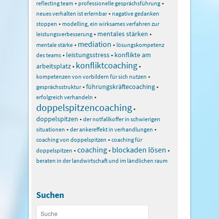
•
•
reflecting team
professionelle gesprächsführung
•
neues verhalten ist erlernbar
nagative gedanken
•
stoppen
modelling, ein wirksames verfahren zur
•
mentales stärken
•
leistungsverbesserung
mediation
•
•
mentale stärke
lösungskompetenz
•
leistungsstress
•
konflikte am
des teams
konfliktcoaching
arbeitsplatz
•
•
•
kompetenzen von vorbildern für sich nutzen
•
führungskräftecoaching
•
gesprächsstruktur
•
erfolgreich verhandeln
doppelspitzencoaching
•
doppelspitzen
•
der notfallkoffer in schwierigen
•
•
situationen
der ankereffekt in verhandlungen
•
coaching von doppelspitzen
coaching für
coaching
blockaden lösen
•
•
•
doppelspitzen
beraten in der landwirtschaft und im ländlichen raum
Suchen