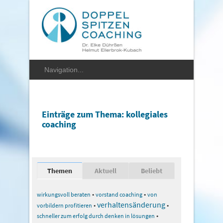
Einträge zum Thema: kollegiales
coaching
Themen
Aktuell
Beliebt
•
•
wirkungsvoll beraten
vorstand coaching
von
verhaltensänderung
•
•
vorbildern profitieren
•
schneller zum erfolg durch denken in lösungen