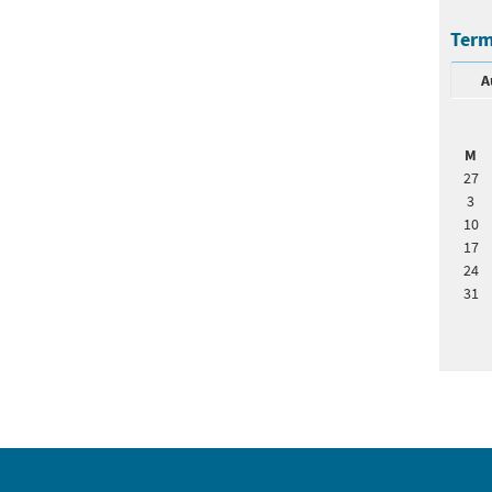
Term
A
M
27
3
10
17
24
31