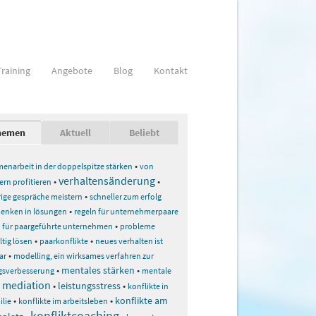
Training
Angebote
Blog
Kontakt
hemen
Aktuell
Beliebt
•
narbeit in der doppelspitze stärken
von
verhaltensänderung
•
•
ern profitieren
•
ige gespräche meistern
schneller zum erfolg
•
denken in lösungen
regeln für unternehmerpaare
•
n für paargeführte unternehmen
probleme
•
•
tig lösen
paarkonflikte
neues verhalten ist
•
ar
modelling, ein wirksames verfahren zur
•
mentales stärken
•
ngsverbesserung
mentale
mediation
•
•
leistungsstress
•
konflikte in
•
•
konflikte am
ilie
konflikte im arbeitsleben
konfliktcoaching