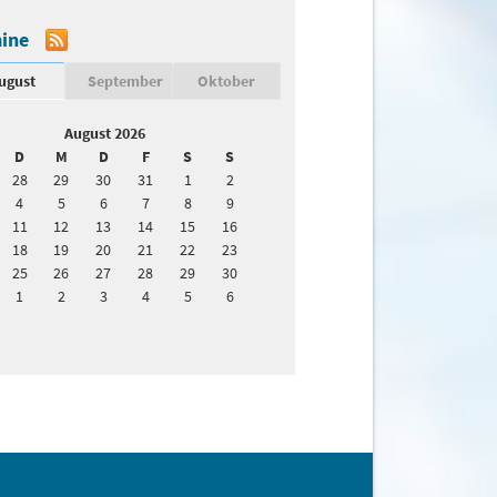
ine
ugust
September
Oktober
August 2026
D
M
D
F
S
S
28
29
30
31
1
2
4
5
6
7
8
9
11
12
13
14
15
16
18
19
20
21
22
23
25
26
27
28
29
30
1
2
3
4
5
6