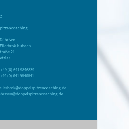
t:
pitzencoaching
e Dührßen
Ellerbrok-Kubach
traße 21
etzlar
 +49 (0) 641 9846839
 +49 (0) 641 9846841
ellerbrok@doppelspitzencoaching.de
ehrssen@doppelspitzencoaching.de