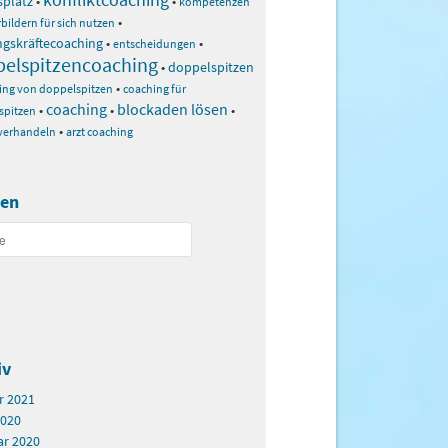
splatz
•
•
kompetenzen
•
bildern für sich nutzen
ngskräftecoaching
•
•
entscheidungen
elspitzencoaching
•
doppelspitzen
•
ing von doppelspitzen
coaching für
coaching
blockaden lösen
•
•
•
spitzen
•
 verhandeln
arzt coaching
en
iv
r 2021
2020
ar 2020