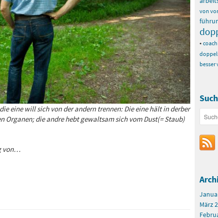
arbeit
von vor
führu
dopp
•
coach
doppel
besser
Such
ie eine will sich von der andern trennen: Die eine hält in derber
den Organen; die andre hebt gewaltsam sich vom Dust(= Staub)
g von…
Arch
Janua
März 
Febru