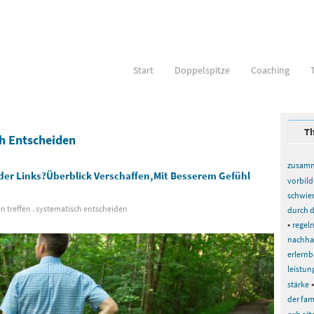
Start
Doppelspitze
Coaching
T
h Entscheiden
zusamme
der Links?Überblick Verschaffen,mit Besserem Gefühl
vorbild
schwier
n treffen
.
systematisch entscheiden
durch 
•
regel
nachhal
erlernb
leistu
stärke
der fam