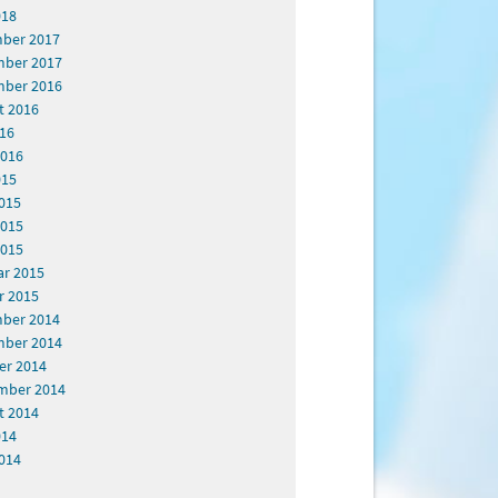
018
ber 2017
ber 2017
ber 2016
t 2016
016
2016
015
015
2015
2015
ar 2015
r 2015
ber 2014
ber 2014
er 2014
mber 2014
t 2014
014
014