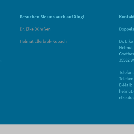
Besuchen Sie uns auch auf Xing!
Kontak
Dr. Elke Dührßen
Doppels
Helmut Ellerbrok-Kubach
Dr. Elk
Helmut 
,
Goethes
35582 W
n
Telefon:
Telefax:
E-Mail:
helmut.
elke.du