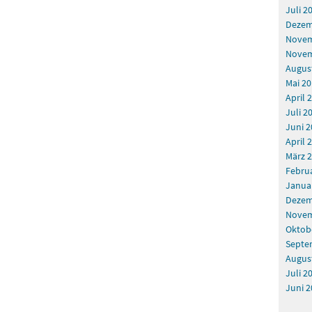
Juli 2
Dezem
Novem
Novem
Augus
Mai 2
April 
Juli 2
Juni 2
April 
März 
Febru
Janua
Dezem
Novem
Oktob
Septe
Augus
Juli 2
Juni 2