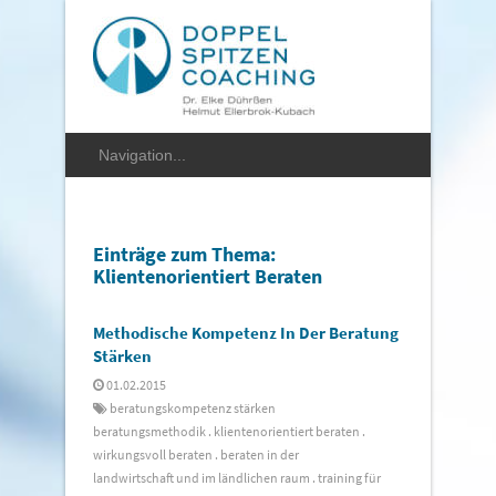
Einträge zum Thema:
Klientenorientiert Beraten
Methodische Kompetenz In Der Beratung
Stärken
01.02.2015
beratungskompetenz stärken
beratungsmethodik
.
klientenorientiert beraten
.
wirkungsvoll beraten
.
beraten in der
landwirtschaft und im ländlichen raum
.
training für