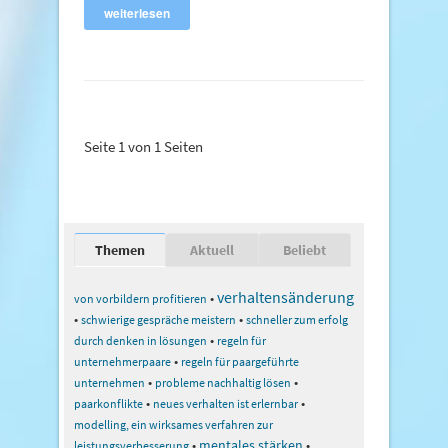
weiterlesen
Seite 1 von 1 Seiten
Themen
Aktuell
Beliebt
verhaltensänderung
•
von vorbildern profitieren
•
•
schwierige gespräche meistern
schneller zum erfolg
•
durch denken in lösungen
regeln für
•
unternehmerpaare
regeln für paargeführte
•
•
unternehmen
probleme nachhaltig lösen
•
•
paarkonflikte
neues verhalten ist erlernbar
modelling, ein wirksames verfahren zur
•
mentales stärken
•
leistungsverbesserung