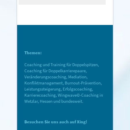
Themen:
Coaching und Training für Doppelspitzen,
Coaching für Doppelkarrierepaare,
Veränderungscoaching, Mediation,
Konfliktmanagement, Burnout-Prävention,
Leistungssteigerung, Erfolgscoaching,
Karrierecoaching, Wingwave©-Coaching in
Wetzlar, Hessen und bundesweit.
Besuchen Sie uns auch auf Xing!