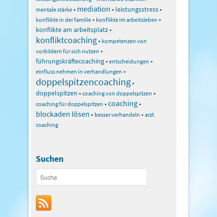
mediation
•
•
leistungsstress
•
mentale stärke
•
•
konflikte in der familie
konflikte im arbeitsleben
konflikte am arbeitsplatz
•
konfliktcoaching
•
kompetenzen von
•
vorbildern für sich nutzen
führungskräftecoaching
•
•
entscheidungen
•
einfluss nehmen in verhandlungen
doppelspitzencoaching
•
doppelspitzen
•
•
coaching von doppelspitzen
coaching
•
•
coaching für doppelspitzen
blockaden lösen
•
•
besser verhandeln
arzt
coaching
Suchen