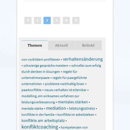
1
2
3
4
Themen
Aktuell
Beliebt
verhaltensänderung
•
von vorbildern profitieren
•
•
schwierige gespräche meistern
schneller zum erfolg
•
durch denken in lösungen
regeln für
•
unternehmerpaare
regeln für paargeführte
•
•
unternehmen
probleme nachhaltig lösen
•
•
paarkonflikte
neues verhalten ist erlernbar
modelling, ein wirksames verfahren zur
•
mentales stärken
•
leistungsverbesserung
mediation
•
•
leistungsstress
•
mentale stärke
•
•
konflikte in der familie
konflikte im arbeitsleben
konflikte am arbeitsplatz
•
konfliktcoaching
•
kompetenzen von