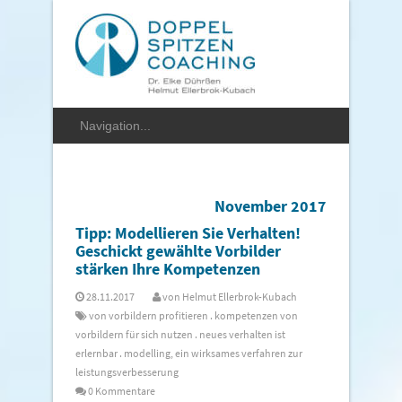
November 2017
Tipp: Modellieren Sie Verhalten!
Geschickt gewählte Vorbilder
stärken Ihre Kompetenzen
28.11.2017
von
Helmut Ellerbrok-Kubach
von vorbildern profitieren
.
kompetenzen von
vorbildern für sich nutzen
.
neues verhalten ist
erlernbar
.
modelling, ein wirksames verfahren zur
leistungsverbesserung
0 Kommentare