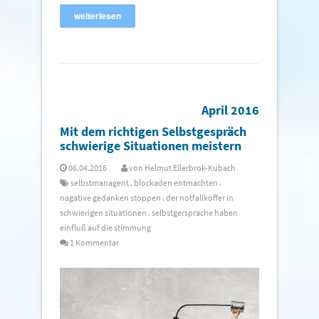
weiterlesen
April 2016
Mit dem richtigen Selbstgespräch
schwierige Situationen meistern
06.04.2016
von
Helmut Ellerbrok-Kubach
selbstmanagent
.
blockaden entmachten
.
nagative gedanken stoppen
.
der notfallkoffer in
schwierigen situationen
.
selbstgerspräche haben
einfluß auf die stimmung
1 Kommentar