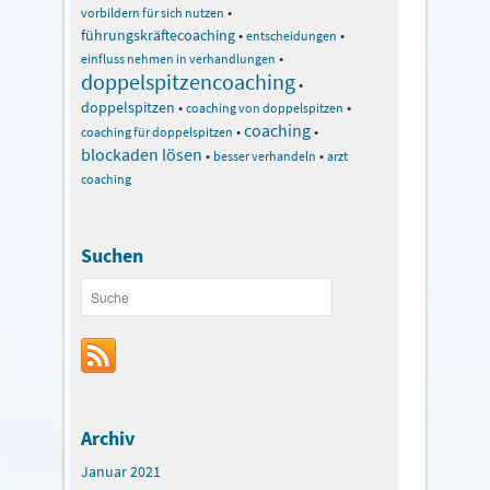
•
vorbildern für sich nutzen
führungskräftecoaching
•
•
entscheidungen
•
einfluss nehmen in verhandlungen
doppelspitzencoaching
•
doppelspitzen
•
•
coaching von doppelspitzen
coaching
•
•
coaching für doppelspitzen
blockaden lösen
•
•
besser verhandeln
arzt
coaching
Suchen
Archiv
Januar 2021