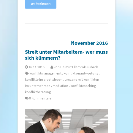
weiterlesen
November 2016
Streit unter Mitarbeitern- wer muss
sich kümmern?
16.11.2016
von
Helmut Ellerbrok-Kubach
konfliktmanagement
.
konfliktverantwortung
.
konflikte im arbeitsleben
.
umgang mit konflikten
im unternehmen
.
mediation
.
konfliktcoaching
.
konfliktberatung
0 Kommentare